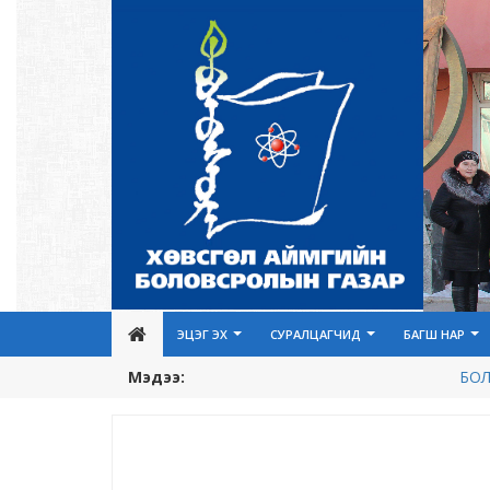
ЭЦЭГ ЭХ
СУРАЛЦАГЧИД
БАГШ НАР
Мэдээ:
БОЛО