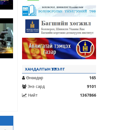
ХАНДАЛТЫН ҮЗҮҮЛЭЛТ
Өнөөдөр
165
Энэ сард
9101
Нийт
1367866