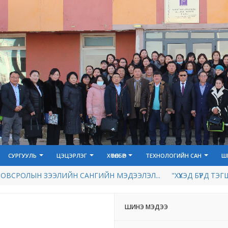
СУРГУУЛЬ
ЦЭЦЭРЛЭГ
ХӨТӨЛБӨР
ТЕХНОЛОГИЙН САН
Ш
ВСРОЛЫН ЗЭЭЛИЙН САНГИЙН МЭДЭЭЛЭЛ...
"ХҮҮХЭД БҮРД ТЭГ
ШИНЭ МЭДЭЭ