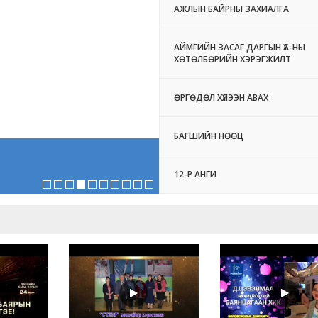
АЖЛЫН БАЙРНЫ ЗАХИАЛГА
АЙМГИЙН ЗАСАГ ДАРГЫН ҮА-НЫ
ХӨТӨЛБӨРИЙН ХЭРЭГЖИЛТ
ӨРГӨДӨЛ ХҮЛЭЭН АВАХ
БАГШИЙН НӨӨЦ
12-Р АНГИ