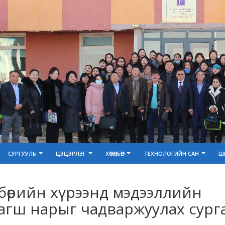
СУРГУУЛЬ
ЦЭЦЭРЛЭГ
ХӨТӨЛБӨР
ТЕХНОЛОГИЙН САН
Ш
лбөрийн хүрээнд мэдээллийн
агш нарыг чадваржуулах сург