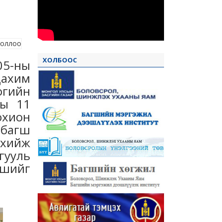
ХОЛБООС
05-ны
Цахим
огийн
ны 11
охион
 багш
хийж
ргууль
гшийг