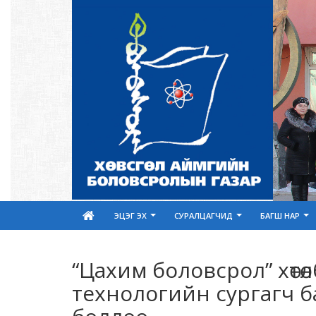
ЭЦЭГ ЭХ
СУРАЛЦАГЧИД
БАГШ НАР
“Цахим боловсрол” хөтө
технологийн сургагч б