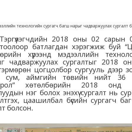
эргүүлэгчдийн 2018 оны 02 сарын 
тоолоор батлагдан хэрэгжиж буй “
бөрийн хүрээнд мэдээллийн технол
ыг чадваржуулах сургалтыг 2018 о
лгэрмөрөн цогцолбор сургууль дээр з
23 сум, аймгийн төвийн нийт 36
овсрол” хөтөлбөрийн 2018 онд 
луудын нэг болох энэхүү сургалт нь су
лтгэх, цаашилбал бүсийн сургагч ба
алт болсон.