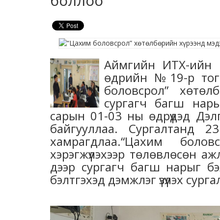
боллоо
Аймгийн ИТХ-ийн Т
өдрийн №19-р тог
боловсрол” хөтөл
сургагч багш нар
сарын 01-03 ны өдрүүдэд Дэ
байгууллаа. Сургалтанд 
хамрагдлаа.“Цахим бол
хэрэгжүүлэхээр төлөвлөсөн аж
дээр сургагч багш нарыг бэ
бэлтгэхэд дэмжлэг үзүүлэх сург