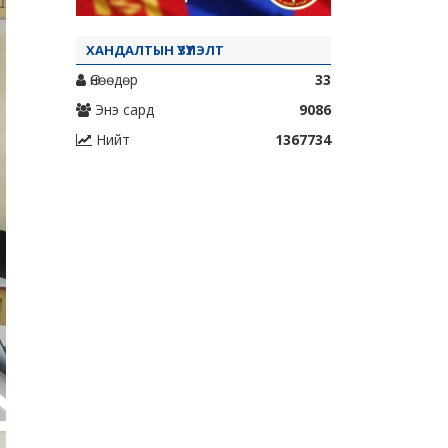
ХАНДАЛТЫН ҮЗҮҮЛЭЛТ
Өнөөдөр
33
Энэ сард
9086
Нийт
1367734