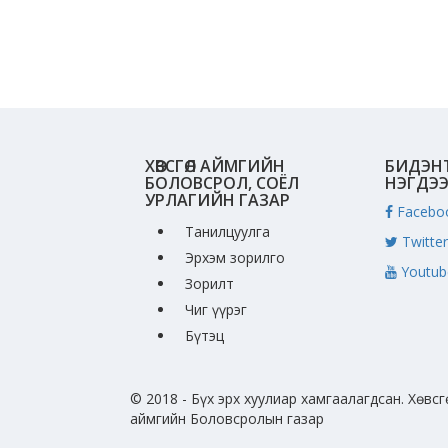
ХӨВСГӨЛ АЙМГИЙН
БИДЭН
БОЛОВСРОЛ, СОЁЛ
НЭГДЭ
УРЛАГИЙН ГАЗАР
Facebo
Танилцуулга
Twitter
Эрхэм зорилго
Youtub
Зорилт
Чиг үүрэг
Бүтэц
© 2018 - Бүх эрх хуулиар хамгаалагдсан. Хөвсг
аймгийн Боловсролын газар