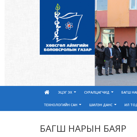
ЭЦЭГ ЭХ
СУРАЛЦАГЧИД
БАГШ Н
ТЕХНОЛОГИЙН САН
ШИЛЭН ДАНС
ИЛ ТО
БАГШ НАРЫН БАЯР