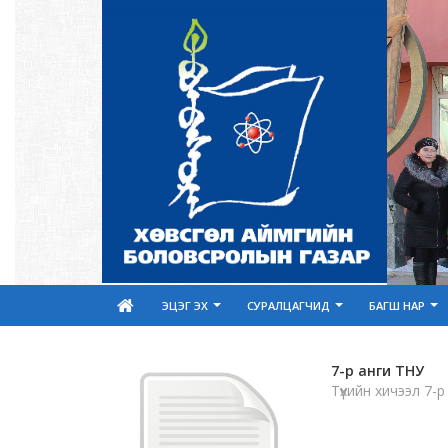
ЭЦЭГ ЭХ
СУРАЛЦАГЧИД
БАГШ НАР
7-р анги ТНУ
Түүхийн хичээл 7-р