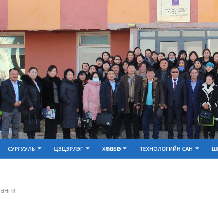
СУРГУУЛЬ
ЦЭЦЭРЛЭГ
ХӨТӨЛБӨР
ТЕХНОЛОГИЙН САН
Ш
 анги