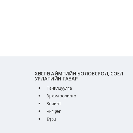
ХӨВСГӨЛ АЙМГИЙН БОЛОВСРОЛ, СОЁЛ
УРЛАГИЙН ГАЗАР
Танилцуулга
Эрхэм зорилго
Зорилт
Чиг үүрэг
Бүтэц