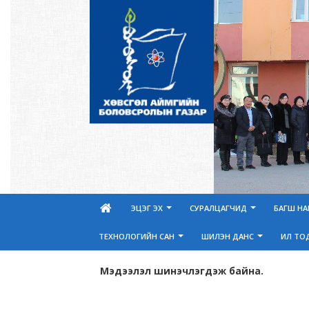
ЭЦЭГ ЭХ
СУРАЛЦАГЧИД
БАГШ Н
ТЕХНОЛОГИЙН САН
ШИЛЭН ДАНС
ИЛ ТО
Мэдээлэл шинэчлэгдэж байна.