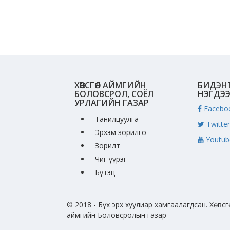
ХӨВСГӨЛ АЙМГИЙН
БИДЭН
БОЛОВСРОЛ, СОЁЛ
НЭГДЭ
УРЛАГИЙН ГАЗАР
Facebo
Танилцуулга
Twitter
Эрхэм зорилго
Youtub
Зорилт
Чиг үүрэг
Бүтэц
© 2018 - Бүх эрх хуулиар хамгаалагдсан. Хөвсг
аймгийн Боловсролын газар