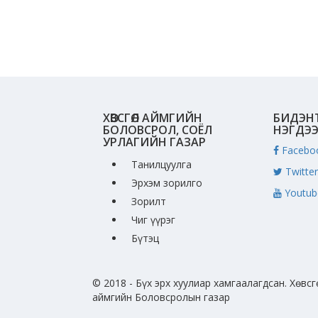
ХӨВСГӨЛ АЙМГИЙН
БИДЭН
БОЛОВСРОЛ, СОЁЛ
НЭГДЭ
УРЛАГИЙН ГАЗАР
Facebo
Танилцуулга
Twitter
Эрхэм зорилго
Youtub
Зорилт
Чиг үүрэг
Бүтэц
© 2018 - Бүх эрх хуулиар хамгаалагдсан. Хөвсг
аймгийн Боловсролын газар