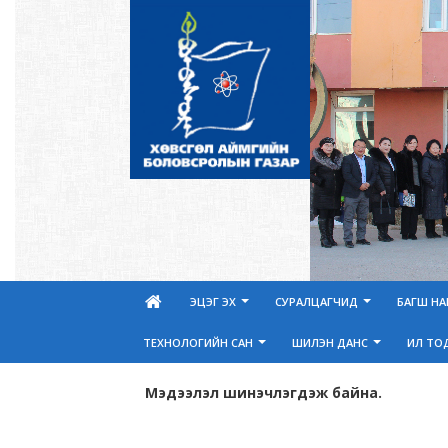
ЭЦЭГ ЭХ
СУРАЛЦАГЧИД
БАГШ Н
ТЕХНОЛОГИЙН САН
ШИЛЭН ДАНС
ИЛ ТО
Мэдээлэл шинэчлэгдэж байна.