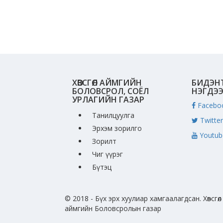
ХӨВСГӨЛ АЙМГИЙН
БИДЭН
БОЛОВСРОЛ, СОЁЛ
НЭГДЭ
УРЛАГИЙН ГАЗАР
Facebo
Танилцуулга
Twitter
Эрхэм зорилго
Youtub
Зорилт
Чиг үүрэг
Бүтэц
© 2018 - Бүх эрх хуулиар хамгаалагдсан. Хөвсгөл
аймгийн Боловсролын газар