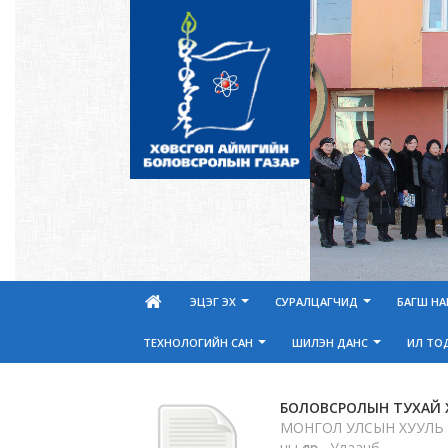
ЭЦЭГ ЭХ
СУРАЛЦАГЧИД
БАГШ Н
ТЕХНОЛОГИЙН САН
ШИЛЭН ДАНС
ИЛ ТО
БОЛОВСРОЛЫН ТУХАЙ 
МОНГОЛ УЛСЫН ХУУЛЬ 2
ны өдөр Улаанб