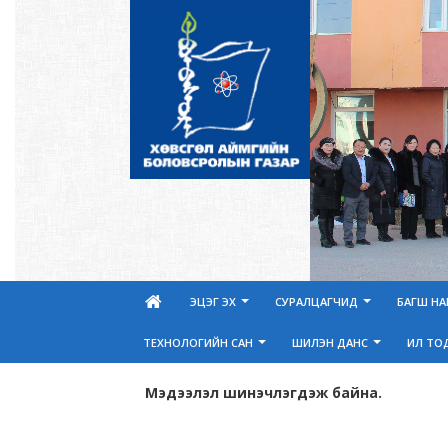
ЭЦЭГ ЭХ
СУРАЛЦАГЧИД
БАГШ Н
ТЕХНОЛОГИЙН САН
ШИЛЭН ДАНС
ИЛ ТО
Мэдээлэл шинэчлэгдэж байна.