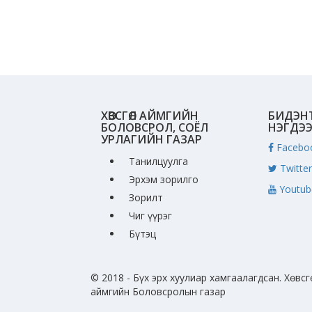
ХӨВСГӨЛ АЙМГИЙН
БИДЭН
БОЛОВСРОЛ, СОЁЛ
НЭГДЭ
УРЛАГИЙН ГАЗАР
Facebo
Танилцуулга
Twitter
Эрхэм зорилго
Youtub
Зорилт
Чиг үүрэг
Бүтэц
© 2018 - Бүх эрх хуулиар хамгаалагдсан. Хөвсг
аймгийн Боловсролын газар