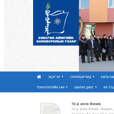
ЭЦЭГ ЭХ
СУРАЛЦАГЧИД
БАГШ Н
ТЕХНОЛОГИЙН САН
ШИЛЭН ДАНС
ИЛ ТО
10-р анги Физик
10-р анги Физик /Жишиг 
долгион ба дуу/ 10-р ан