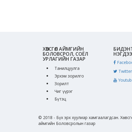
ХӨВСГӨЛ АЙМГИЙН
БИДЭН
БОЛОВСРОЛ, СОЁЛ
НЭГДЭ
УРЛАГИЙН ГАЗАР
Facebo
Танилцуулга
Twitter
Эрхэм зорилго
Youtub
Зорилт
Чиг үүрэг
Бүтэц
© 2018 - Бүх эрх хуулиар хамгаалагдсан. Хөвсг
аймгийн Боловсролын газар