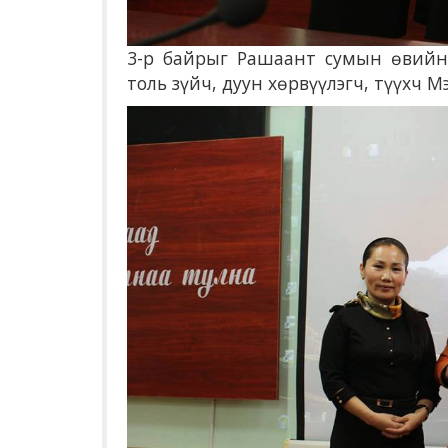
3-р байрыг Рашаант сумын өвийн
толь зүйч, дуун хөрвүүлэгч, түүхч М