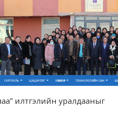
СУРГУУЛЬ
ЦЭЦЭРЛЭГ
ХӨТӨЛБӨР
ТЕХНОЛОГИЙН САН
Ш
хлаа” илтгэлийн уралдааныг