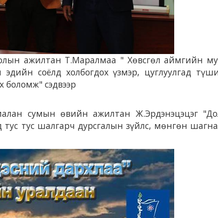
ролын ажилтан Т.Маралмаа " Хөвсгөл аймгийн м
 эдийн соёлд холбогдох үзмэр, цуглуулгад түш
х боломж" сэдвээр
иалан сумын өвийн ажилтан Ж.Эрдэнэцэцэг "До
д тус тус шалгарч дурсгалын зүйлс, мөнгөн шагн