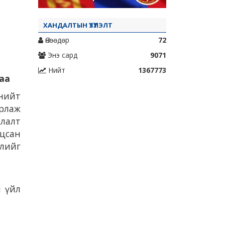
ХАНДАЛТЫН ҮЗҮҮЛЭЛТ
Өнөөдөр
72
Энэ сард
9071
Нийт
1367773
аа
нийт
арлаж
алалт
цсан
элийг
н үйл