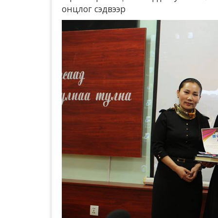
онцлог сэдвээр