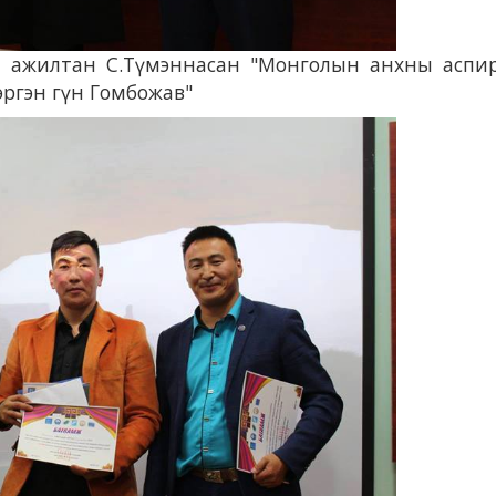
 ажилтан С.Түмэннасан "Монголын анхны аспир
эргэн гүн Гомбожав"