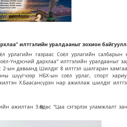
дархлаа” илтгэлийн уралдааныг зохион байгуулл
ёл урлагийн газраас Соёл урлагийн салбарын 
соёл-Үндэсний дархлаа" илтгэлийн уралдааныг з
эс 2-ын даваанд Шилдэг 8 илтгэл шалгаран хамга
ааны шүүгчээр НБХ-ын соёл урлаг, спорт хариу
жилтэн Х.Баасансүрэн нар ажиллаж шилдэг илтг
йн ажилтан З.Өөдөс "Цаа сэтэрлэх уламжлалт за