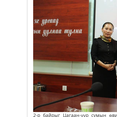
2-р байрыг Цагаан-үүр сумын өв