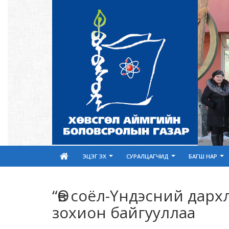
ЭЦЭГ ЭХ
СУРАЛЦАГЧИД
БАГШ НАР
“Өв соёл-Үндэсний дар
зохион байгууллаа