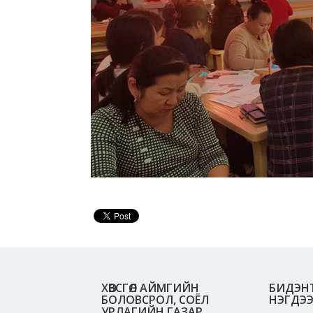
ХӨВСГӨЛ АЙМГИЙН
БИДЭН
БОЛОВСРОЛ, СОЁЛ
НЭГДЭ
УРЛАГИЙН ГАЗАР