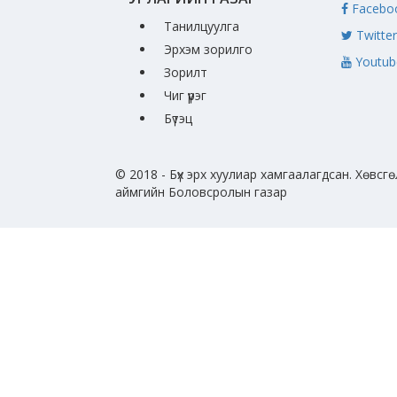
Facebo
Танилцуулга
Twitter
Эрхэм зорилго
Youtub
Зорилт
Чиг үүрэг
Бүтэц
© 2018 - Бүх эрх хуулиар хамгаалагдсан. Хөвсгө
аймгийн Боловсролын газар