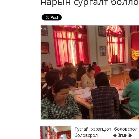
нарын сургалт болл
Тусгай хэрэгцээт боловсрол ш
боловсрол нийгмийн 