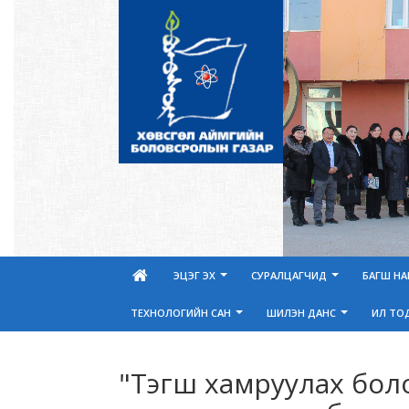
ЭЦЭГ ЭХ
СУРАЛЦАГЧИД
БАГШ Н
ТЕХНОЛОГИЙН САН
ШИЛЭН ДАНС
ИЛ ТО
"Тэгш хамруулах бол