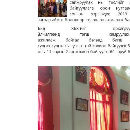
сайжруулах нь төслийг
байгууллага орон нутга
сонгон хэрэгжүүлж 201
загвар аймаг болохоор төлөвлөн ажиллаж ба
Бид ХБХ-ийг орхигдуула
үйлчилгээнд тэгш хамру
ажиллаж байгаа бөгөөд багш 
сургах сургалтыг үе шаттай зохион байгуулж б
оны 11 сарын 2-нд зохион байгуулж 60 гаруй 