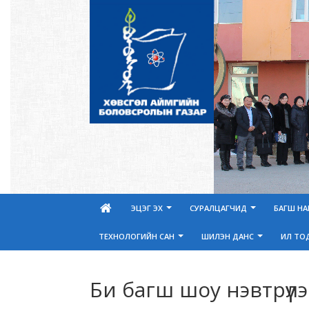
ЭЦЭГ ЭХ
СУРАЛЦАГЧИД
БАГШ Н
ТЕХНОЛОГИЙН САН
ШИЛЭН ДАНС
ИЛ ТО
Би багш шоу нэвтрүүлэ