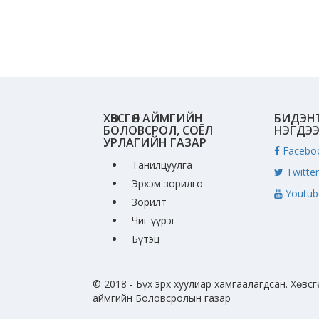
ХӨВСГӨЛ АЙМГИЙН
БИДЭН
БОЛОВСРОЛ, СОЁЛ
НЭГДЭ
УРЛАГИЙН ГАЗАР
Facebo
Танилцуулга
Twitter
Эрхэм зорилго
Youtub
Зорилт
Чиг үүрэг
Бүтэц
© 2018 - Бүх эрх хуулиар хамгаалагдсан. Хөвсг
аймгийн Боловсролын газар