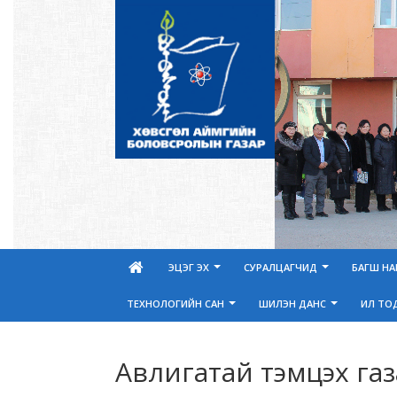
ЭЦЭГ ЭХ
СУРАЛЦАГЧИД
БАГШ Н
ТЕХНОЛОГИЙН САН
ШИЛЭН ДАНС
ИЛ ТО
Авлигатай тэмцэх га