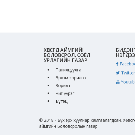
ХӨВСГӨЛ АЙМГИЙН
БИДЭН
БОЛОВСРОЛ, СОЁЛ
НЭГДЭ
УРЛАГИЙН ГАЗАР
Facebo
Танилцуулга
Twitter
Эрхэм зорилго
Youtub
Зорилт
Чиг үүрэг
Бүтэц
© 2018 - Бүх эрх хуулиар хамгаалагдсан. Хөвсг
аймгийн Боловсролын газар