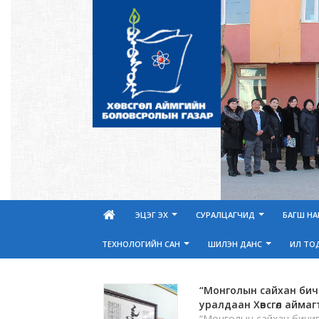
ЭЦЭГ ЭХ
СУРАЛЦАГЧИД
БАГШ Н
ТЕХНОЛОГИЙН САН
ШИЛЭН ДАНС
ИЛ ТО
“Монголын сайхан бичи
уралдаан Хөвсгөл аймаг
“Монголын сайхан бичиг