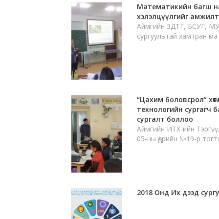
Математикийн багш н
хэлэлцүүлгийг амжилт
Аймгийн ЗДТГ, БСУГ, М
сургуультай хамтран ма
“Цахим боловсрол” хөт
технологийн сургагч 
сургалт боллоо
Аймгийн ИТХ-ийн Тэргүү
05-ны өдрийн №19-р тог
2018 Онд Их дээд сург