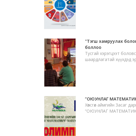
"Тэгш хамруулах боло
боллоо
Тусгай хэрэгцээт болов
шаардлагатай хүүхдэд 
“ОЮУНЛАГ МАТЕМАТИКЧ
Хөвсгөл аймгийн Засаг д
“ОЮУНЛАГ МАТЕМАТИКЧ