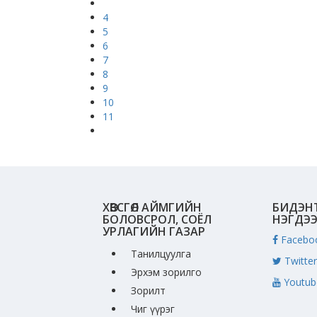
4
5
6
7
8
9
10
11
ХӨВСГӨЛ АЙМГИЙН
БИДЭН
БОЛОВСРОЛ, СОЁЛ
НЭГДЭ
УРЛАГИЙН ГАЗАР
Facebo
Танилцуулга
Twitter
Эрхэм зорилго
Youtub
Зорилт
Чиг үүрэг