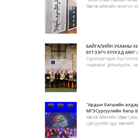
Хөвсгөл аймгийн монгол 
БАЙГАЛИЙН УХААНЫ Х
БҮТЭЭГЧ ХҮҮХЭД АЯН”
Суралцагчдын бүүтээлчэ
чадварыг дээшлүүлж, ш
"Ардын багшийн алда
МГЭСургуулийн багш Б
Хөвсгөл аймгийн Мөрөн сум
сургуулийн дуу хөгжмий