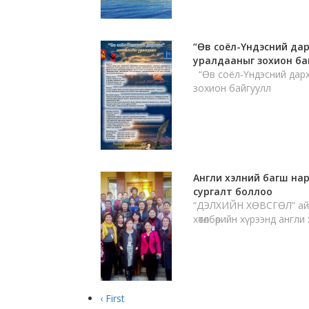
“Өв соёл-Үндэсний да
уралдааныг зохион ба
“Өв соёл-Үндэсний дарх
зохион байгуулл
Англи хэлний багш на
сургалт боллоо
“ДЭЛХИЙН ХӨВСГӨЛ” айм
хөтөлбөрийн хүрээнд англ
‹ First