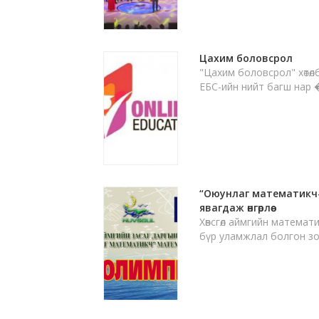
Цахим боловсрол
"Цахим боловсрол" хөтөл
ЕБС-ийн нийт багш нар 
“Оюунлаг математикч
явагдаж өнгөрлөө
Хөвсгөл аймгийн матема
бүр уламжлал болгон з