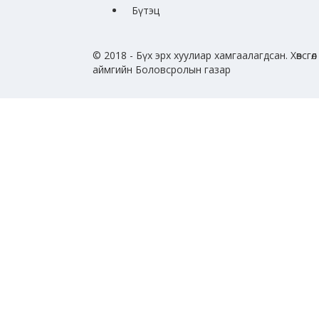
Бүтэц
© 2018 - Бүх эрх хуулиар хамгаалагдсан. Хөвсгөл
аймгийн Боловсролын газар